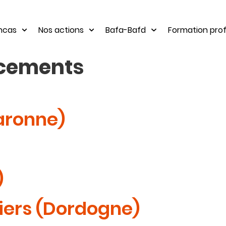
ancas
Nos actions
Bafa-Bafd
Formation prof
cements
Garonne)
)
ers (Dordogne)