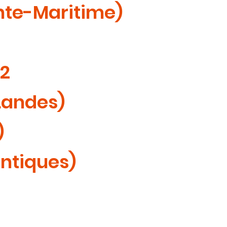
nte-Maritime)
#2
Landes)
)
ntiques)