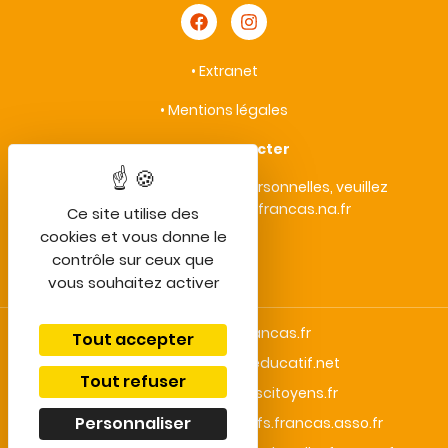
•
Extranet
•
Mentions légales
•
Nous contacter
• Protection des données personnelles, veuillez
contacter : vieprivee@francas.na.fr
Ce site utilise des
cookies et vous donne le
contrôle sur ceux que
vous souhaitez activer
bafa-lesfrancas.fr
Tout accepter
centredeloisirseducatif.net
Tout refuser
enfantsacteurscitoyens.fr
Personnaliser
droitauxloisirscollectifs.francas.asso.fr