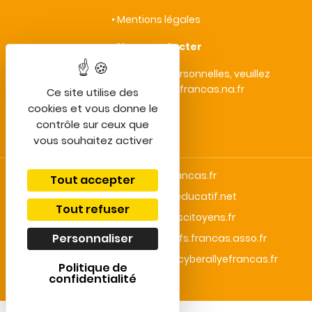
•
Mentions légales
•
Nous contacter
• Protection des données personnelles, veuillez
contacter : vieprivee@francas.na.fr
Ce site utilise des
cookies et vous donne le
contrôle sur ceux que
vous souhaitez activer
bafa-lesfrancas.fr
Tout accepter
centredeloisirseducatif.net
Tout refuser
enfantsacteurscitoyens.fr
Personnaliser
droitauxloisirscollectifs.francas.asso.fr
lesradiosfrancas.fr
cyberallyefrancas.fr
Politique de
confidentialité