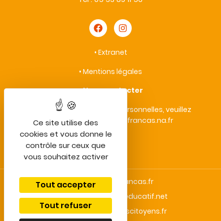
•
Extranet
•
Mentions légales
•
Nous contacter
• Protection des données personnelles, veuillez
contacter : vieprivee@francas.na.fr
Ce site utilise des
cookies et vous donne le
contrôle sur ceux que
vous souhaitez activer
bafa-lesfrancas.fr
Tout accepter
centredeloisirseducatif.net
Tout refuser
enfantsacteurscitoyens.fr